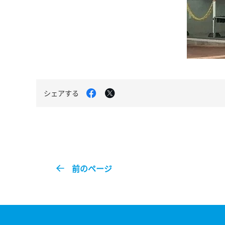
Facebook
X
シェアする
で
で
シ
シ
ェ
ェ
ア
ア
す
す
る
る
前のページ