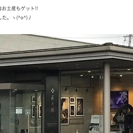
お土産もゲット!!
。ヽ(^o^)丿