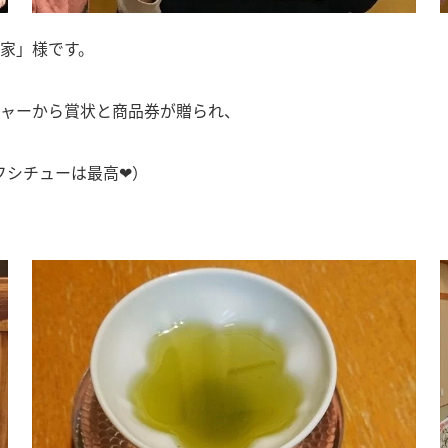
櫻家」様です。
ジャーから賞状と商品券が贈られ、
フシチューは最高❤）