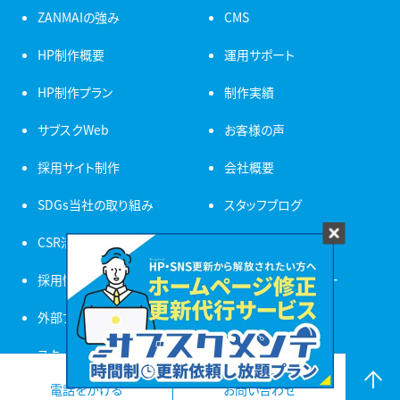
ZANMAIの強み
CMS
HP制作概要
運用サポート
HP制作プラン
制作実績
サブスクWeb
お客様の声
採用サイト制作
会社概要
SDGs当社の取り組み
スタッフブログ
CSR活動
スキルブログ
採用情報
プライバシーポリシー
外部ブレーン募集
スタッフ紹介
電話をかける
お問い合わせ
よくある質問