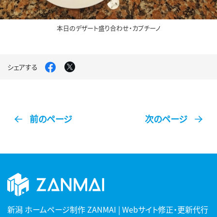
本日のデザート盛り合わせ・カプチーノ
Facebook
X
シェアする
で
で
シ
シ
ェ
ェ
ア
ア
す
す
る
る
前のページ
次のページ
新潟 ホームページ制作 ZANMAI | Webサイト修正・更新代行