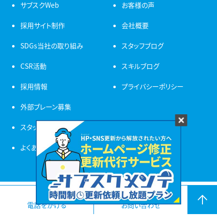
サブスクWeb
お客様の声
採用サイト制作
会社概要
SDGs当社の取り組み
スタッフブログ
CSR活動
スキルブログ
採用情報
プライバシーポリシー
外部ブレーン募集
スタッフ紹介
よくある質問
© ZANMAI All Rights Reserved. 新潟 ホームページ制作・ホームページ修正・更新代
行
電話をかける
お問い合わせ