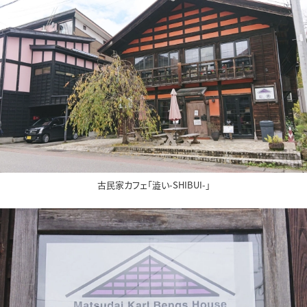
古民家カフェ「澁い-SHIBUI-」