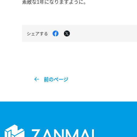
素敵な1年になりますように。
Facebook
X
シェアする
で
で
シ
シ
ェ
ェ
ア
ア
す
す
る
る
前のページ