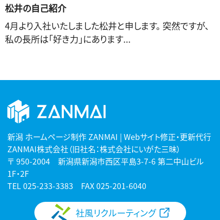
松井の自己紹介
4月より入社いたしました松井と申します。 突然ですが、
私の長所は「好き力」にあります...
新潟 ホームページ制作 ZANMAI | Webサイト修正・更新代行
ZANMAI株式会社（旧社名：株式会社にいがた三昧）
〒 950-2004 新潟県新潟市西区平島3-7-6 第二中山ビル
1F・2F
TEL
025-233-3383
FAX 025-201-6040
社風リクルーティング