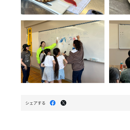
Facebook
X
シェアする
で
で
シ
シ
ェ
ェ
ア
ア
す
す